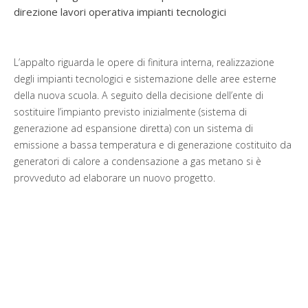
direzione lavori operativa impianti tecnologici
L’appalto riguarda le opere di finitura interna, realizzazione
degli impianti tecnologici e sistemazione delle aree esterne
della nuova scuola. A seguito della decisione dell’ente di
sostituire l’impianto previsto inizialmente (sistema di
generazione ad espansione diretta) con un sistema di
emissione a bassa temperatura e di generazione costituito da
generatori di calore a condensazione a gas metano si è
provveduto ad elaborare un nuovo progetto.
La scuola è quindi stata dotata di una centrale termica con
due generatori in cascata a servizio di un impianto radiante a
pavimento. Le serpentine hanno origine dai collettori di
distribuzione posti ad incasso nelle pareti dei locali distributivi
della scuola. Lo stesso sistema di generazione dell’impianto di
riscaldamento si occupa anche della produzione di acqua
calda sanitaria prevista per i servizi igienici dell’edificio.